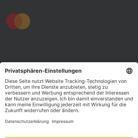
© Dock Financial S.A. Alle Rechte vorbehalten. Dock Financial
S.A., 110, route d’Arlon, 1150 Luxemburg, Luxemburg. Dock
Financial S.A. ist von der Commission de Surveillance du
Secteur Financier (CSSF), Luxembourg, als E-Geld-Institut
zugelassen (B215831). VIABUY® ist ein eingetragenes
Markenzeichen von Dock Financial S.A. Die VIABUY Prepaid
Mastercard Kreditkarte wird von Dock Financial S.A. (vormals:
Crosscard S.A.) unter Lizenz von Mastercard International
Incorporated herausgegeben. Mastercard® und das